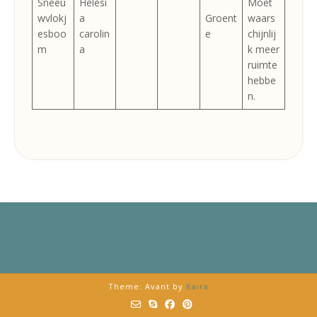
Sneeu
Helesi
Moet
wvlokj
a
Groent
waars
esboo
carolin
e
chijnlij
m
a
k meer
ruimte
hebbe
n.
Theme: Avant by
Kaira