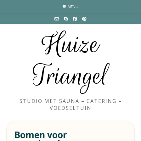
Skip
MENU
to
content
Huize
Triangel
STUDIO MET SAUNA – CATERING –
VOEDSELTUIN
Bomen voor