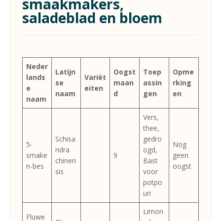
smaakmakers,
saladeblad en bloem
Neder
Latijn
Oogst
Toep
Opme
lands
Variët
se
maan
assin
rking
e
eiten
naam
d
gen
en
naam
Vers,
thee,
Schisa
gedro
5-
Nog
ndra
ogd,
smake
9
geen
chinen
Bast
n-bes
oogst
sis
voor
potpo
uri
Limon
Fluwe