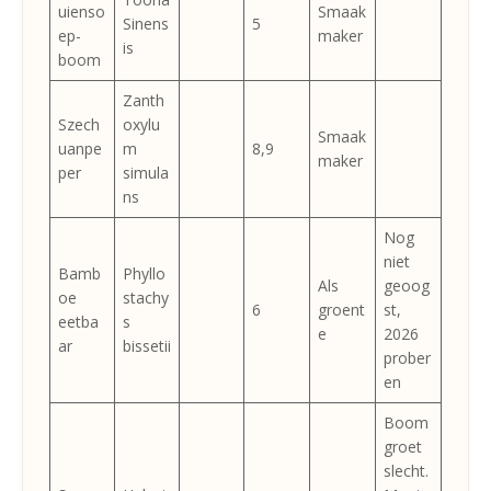
uienso
Smaak
Sinens
5
ep-
maker
is
boom
Zanth
Szech
oxylu
Smaak
uanpe
m
8,9
maker
per
simula
ns
Nog
niet
Bamb
Phyllo
Als
geoog
oe
stachy
6
groent
st,
eetba
s
e
2026
ar
bissetii
prober
en
Boom
groet
slecht.