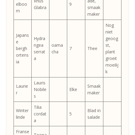
Rhus
ade,
elboo
9
Glabra
smaak
m
maker
Nog
niet
Japans
Hydra
geoog
e
ngea
oama
st,
bergh
7
Thee
serrat
cha
plant
ortens
a
groeit
ia
moeilij
k
Lauris
Laurie
Smaak
Nobile
Elke
r
maker
s
Tilia
Winter
Blad in
cordat
5
linde
salade
a
Franse
Toona