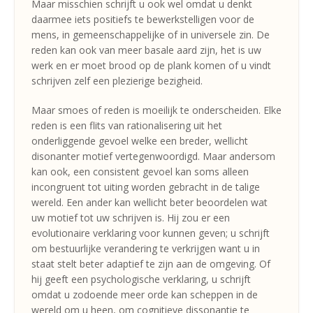
Maar misschien schrijft u ook wel omdat u denkt
daarmee iets positiefs te bewerkstelligen voor de
mens, in gemeenschappelijke of in universele zin. De
reden kan ook van meer basale aard zijn, het is uw
werk en er moet brood op de plank komen of u vindt
schrijven zelf een plezierige bezigheid.
Maar smoes of reden is moeilijk te onderscheiden. Elke
reden is een flits van rationalisering uit het
onderliggende gevoel welke een breder, wellicht
disonanter motief vertegenwoordigd. Maar andersom
kan ook, een consistent gevoel kan soms alleen
incongruent tot uiting worden gebracht in de talige
wereld. Een ander kan wellicht beter beoordelen wat
uw motief tot uw schrijven is. Hij zou er een
evolutionaire verklaring voor kunnen geven; u schrijft
om bestuurlijke verandering te verkrijgen want u in
staat stelt beter adaptief te zijn aan de omgeving. Of
hij geeft een psychologische verklaring, u schrijft
omdat u zodoende meer orde kan scheppen in de
wereld om u heen, om cognitieve dissonantie te