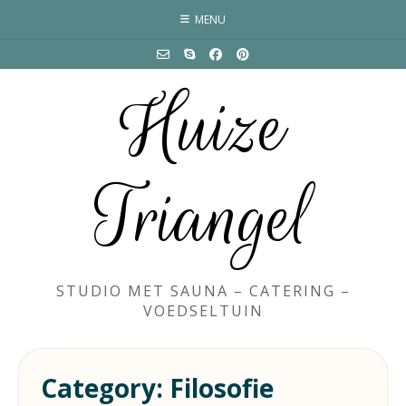
Skip
MENU
to
content
Huize
Triangel
STUDIO MET SAUNA – CATERING –
VOEDSELTUIN
Category:
Filosofie