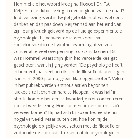
Hommel die het woord kreeg na filosoof Dr. F.A.
Keijzer in de dubbellezing: In den beginne was de daad?
In deze lezing werd in twijfel getrokken of we wel eerst
denken en dan pas doen. Keijzer had aan het eind van
zijn lezing kritiek geleverd op de huidige experimentele
psychologie, hij verweet deze een soort van
roekeloosheid in de hypothesevorming, deze zou
zonder al te veel overpeinzing tot stand komen. Dit
was Hommel waarschijnlijk in het verkeerde keelgat
geschoten, want hij ging verder: “De psychologie heeft
in honderd jaar veel bereikt en de filosofie daarentegen
is in ruim 2000 jaar nog geen klap opgeschoten”. Velen
in het publiek werden enthousiast en begonnen
luidkeels te lachen en hard te klappen. Ik was half in
shock, kon me het eerste kwartiertje niet concentreren
op de tweede lezing. Hoe kan een professor met zo’n
verweer komen? Hij had zich blijkbaar het eerste uur
nogal verveeld. Maar buiten dat, hoe kon hij de
psychologie op gelijke voet zetten met de filosofie en
zodoende de conclusie trekken dat de psychologie in