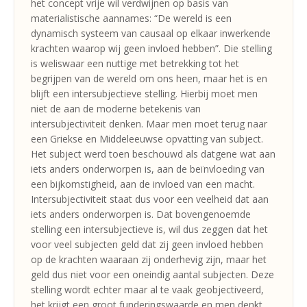
het concept vrije wil verdwijnen op basis van
materialistische aannames: “De wereld is een
dynamisch systeem van causaal op elkaar inwerkende
krachten waarop wij geen invloed hebben”. Die stelling
is weliswaar een nuttige met betrekking tot het
begrijpen van de wereld om ons heen, maar het is en
blijft een intersubjectieve stelling. Hierbij moet men
niet de aan de moderne betekenis van
intersubjectiviteit denken. Maar men moet terug naar
een Griekse en Middeleeuwse opvatting van subject.
Het subject werd toen beschouwd als datgene wat aan
iets anders onderworpen is, aan de beïnvloeding van
een bijkomstigheid, aan de invloed van een macht.
Intersubjectiviteit staat dus voor een veelheid dat aan
iets anders onderworpen is. Dat bovengenoemde
stelling een intersubjectieve is, wil dus zeggen dat het
voor veel subjecten geld dat zij geen invloed hebben
op de krachten waaraan zij onderhevig zijn, maar het
geld dus niet voor een oneindig aantal subjecten. Deze
stelling wordt echter maar al te vaak geobjectiveerd,
het krijgt een groot funderingswaarde en men denkt