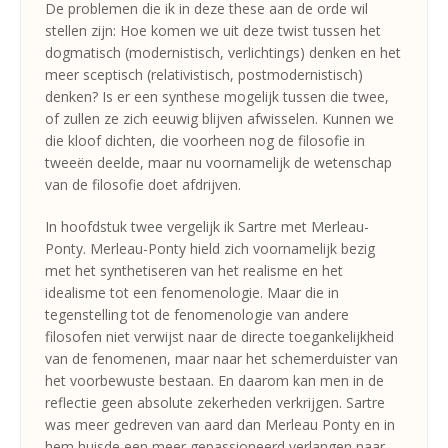
De problemen die ik in deze these aan de orde wil
stellen zijn: Hoe komen we uit deze twist tussen het
dogmatisch (modernistisch, verlichtings) denken en het
meer sceptisch (relativistisch, postmodernistisch)
denken? Is er een synthese mogelijk tussen die twee,
of zullen ze zich eeuwig blijven afwisselen. Kunnen we
die kloof dichten, die voorheen nog de filosofie in
tweeën deelde, maar nu voornamelijk de wetenschap
van de filosofie doet afdrijven.
In hoofdstuk twee vergelijk ik Sartre met Merleau-
Ponty. Merleau-Ponty hield zich voornamelijk bezig
met het synthetiseren van het realisme en het
idealisme tot een fenomenologie. Maar die in
tegenstelling tot de fenomenologie van andere
filosofen niet verwijst naar de directe toegankelijkheid
van de fenomenen, maar naar het schemerduister van
het voorbewuste bestaan. En daarom kan men in de
reflectie geen absolute zekerheden verkrijgen. Sartre
was meer gedreven van aard dan Merleau Ponty en in
hem huisde een meer gepassioneerd verlangen naar